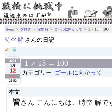
1
×
15
=
100
Home
>
ブログ
>
時空 解
>
ゴールに向かって
>
1
×
15
=
100
時空 解
さんの日記
1
×
15
=
100
1
×
15
=
100
2025
1月
12
カテゴリー
ゴールに向かって
(日)
21:52
本文
皆
さん こんにちは、時空 解で