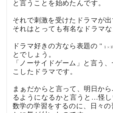
と言うことを始めたんです。
それで刺激を受けたドラマが出
それはとっても有名なドラマな
ドラマ好きの方なら表題の "
1
×
15
1
×
1
とでしょう。
「ノーサイドゲーム」と言う、
こしたドラマです。
まぁだからと言って、明日から
るようになるかと言うと…怪しいが
数学の学習をするのに、日々の