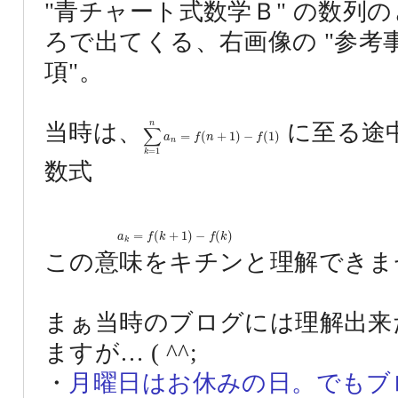
"青チャート式数学Ｂ" の数列
ろで出てくる、右画像の "参考
項"。
∑
k
=
1
n
a
n
=
f
(
n
+
1
)
−
f
(
1
)
n
当時は、
に至る途
∑
=
(
+
1
)
−
(
1
)
a
f
n
f
n
=
1
k
数式
a
k
=
f
(
k
+
1
)
−
f
(
k
)
=
(
+
1
)
−
(
)
a
f
k
f
k
k
この意味をキチンと理解できませ
まぁ当時のブログには理解出来
ますが… ( ^^;
・
月曜日はお休みの日。でもブ