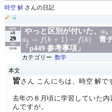
時空 解
さんの日記
a
k
2025
やっと区別が付いた、
a
k
4月
a
k
=
f
(
k
+
1
)
−
f
(
k
)
=
(
+
1
)
−
(
)
29
青チ
a
f
k
f
k
k
(火)
「p449 参考事項」
19:46
カテゴリー
数学
本文
皆
さん こんにちは、時空 解で
去年の８月頃に学習していた内
んですが。