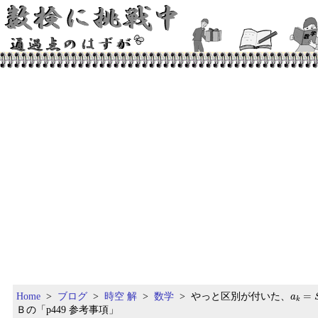
a
k
=
S
k
Home
>
ブログ
>
時空 解
>
数学
> やっと区別が付いた、
=
a
k
Ｂの「p449 参考事項」