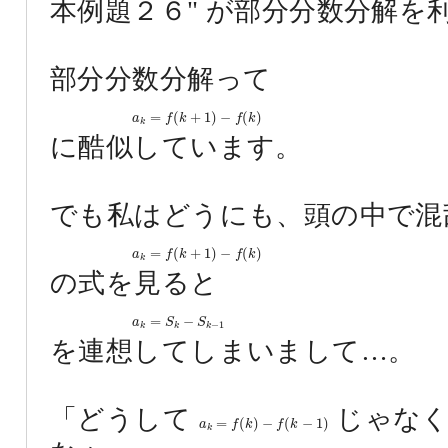
本例題２６" が部分分数分解を
部分分数分解って
a
k
=
f
(
k
+
1
)
−
f
(
k
)
=
(
+
1
)
−
(
)
a
f
k
f
k
k
に酷似しています。
でも私はどうにも、頭の中で混
a
k
=
f
(
k
+
1
)
−
f
(
k
)
=
(
+
1
)
−
(
)
a
f
k
f
k
k
の式を見ると
a
k
=
S
k
−
S
k
−
1
=
−
a
S
S
−
1
k
k
k
を連想してしまいまして…。
「どうして
じゃな
a
k
=
f
(
k
)
−
f
(
k
−
1
)
=
(
)
−
(
−
1
)
a
f
k
f
k
k