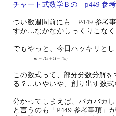
チャート式数学Ｂの「p449 参
つい数週間前にも「P449 参
すが…なかなかしっくりこなく
でもやっと、今日ハッキリとし
a
k
=
f
(
k
+
1
)
−
f
(
k
)
=
(
+
1
)
−
(
)
a
f
k
f
k
k
この数式って、部分分数分解を
る？…いやいや、創り出す数式なん
分かってしまえば、バカバカし
と言うのも「P449 参考事項」