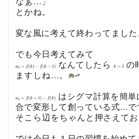
なぁ…」
とかね。
変な風に考えて終わってました
でも今日考えてみて
なんてしたら
の
a
k
=
f
(
k
)
−
f
(
k
−
1
)
k
=
1
=
(
)
−
(
−
1
)
=
1
a
f
k
f
k
k
k
ますしね…。
はシグマ計算を簡単
a
k
=
f
(
k
+
1
)
−
f
(
k
)
=
(
+
1
)
−
(
)
a
f
k
f
k
k
合で変形して創っている式…で
そこら辺をちゃんと押さえてお
では今日も１日の習慣を始めて