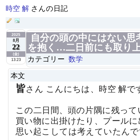
時空 解
さんの日記
2025
自分の頭の中にはない思
8月
を抱く…二日前にも取り
22
(金)
カテゴリー
数学
13:23
本文
皆
さん こんにちは、時空 解で
この二日間、頭の片隅に残って
買い物に出掛けたり、プールに
思い起こしては考えていたんで