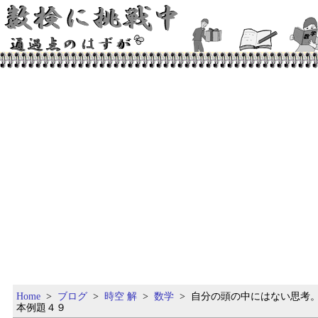
Home
>
ブログ
>
時空 解
>
数学
> 自分の頭の中にはない思考
本例題４９