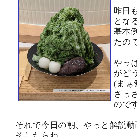
昨日
とな
基本
たの
やっ
がど
(ま
さっ
のです
それで今日の朝、やっと解説動
そしたらね。