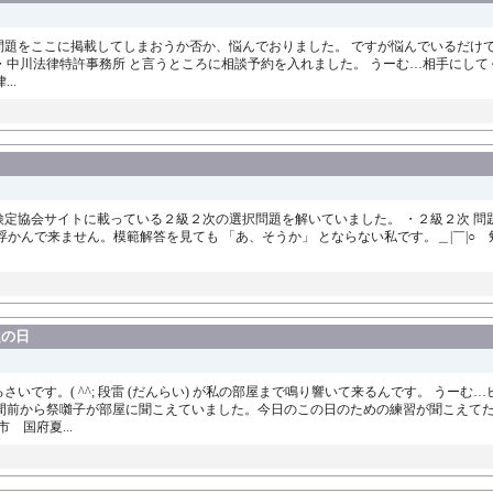
の問題をここに掲載してしまおうか否か、悩んでおりました。 ですが悩んでいるだけ
中川法律特許事務所 と言うところに相談予約を入れました。 うーむ…相手にしてくだ
..
検定協会サイトに載っている２級２次の選択問題を解いていました。 ・２級２次 問題
法が浮かんで来ません。模範解答を見ても 「あ、そうか」 とならない私です。＿|￣|
定の日
さいです。( ^^; 段雷 (だんらい) が私の部屋まで鳴り響いて来るんです。 うーむ
間前から祭囃子が部屋に聞こえていました。今日のこの日のための練習が聞こえてた
 国府夏...