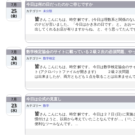
今日は何の日だったのかご存じですか
7月
25
カテゴリー
未分類
(金)
皆
さん こんにちは、時空 解です。(今日は理数系と関係のない
のナビが言いました。 「今日はかき氷の日です」 と。 お
出してくれるお店が有りますからね。 と、そう思ってたんですけ
数学検定協会のサイトに載っている２級２次の必須問題、や
7月
24
カテゴリー
数学検定
(木)
皆
さん こんにちは、時空 解です。 今日は数学検定協会の
ト (アクロバットファイルが開きます) ２級２次問題 
は出来ましたが、両方ともども１点を取ることは出来ませんでした
今日は公式の見直し
7月
23
カテゴリー
数学
(水)
皆
さん こんにちは、時空 解です。 今日は２７日 (日) に
慣付けようと、以前から考えていたことなんですが…。( ^^;
便利なツールなんです。 ...