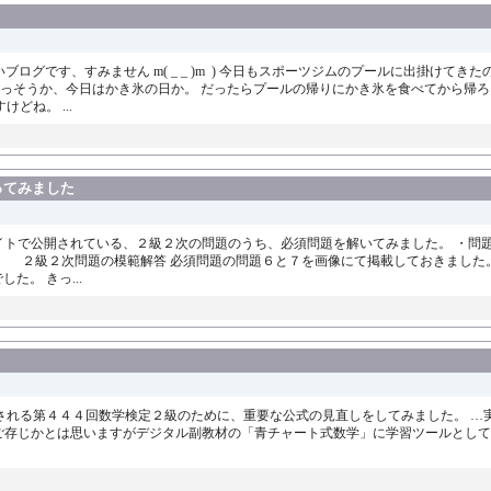
ブログです、すみません m( _ _ )m ) 今日もスポーツジムのプールに出掛けて
おーっそうか、今日はかき氷の日か。 だったらプールの帰りにかき氷を食べてから帰
どね。 ...
ってみました
サイトで公開されている、２級２次の問題のうち、必須問題を解いてみました。 ・問
２級２次問題の模範解答 必須問題の問題６と７を画像にて掲載しておきました。
。 きっ...
実施される第４４４回数学検定２級のために、重要な公式の見直しをしてみました。 …実
 ご存じかとは思いますがデジタル副教材の「青チャート式数学」に学習ツールとして 