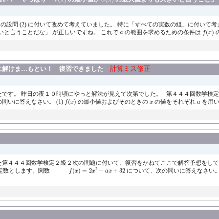
の設問 (2) に付いて改めて考えていました。 特に「すべての実数の組」に付いて
f
(
x
)
a
いと言うことだな」 が正しいですね。 これで
の範囲を求めるための条件は
(
)
の
a
f
x
計
算
ミ
ス
修
正
なりに解けま…もとい！ 復習できました
計
算
ミ
ス
修
正
たです。 昨日の夜１０時頃にやっと解法が見えて次第でした。 第４４４回数学検定２
f
(
x
)
x
a
問いに答えなさい。 (1)
(
)
の最小値およびそのときの
の値をそれぞれ
を用いて
f
x
x
a
きた第４４４回数学検定２級２次の問題に付いて、復習をかねてここで解答予想をして
f
(
x
)
=
2
x
2
−
a
x
+
32
2
の定数とします。関数
(
)
=
2
−
+
32
について、次の問いに答えなさい。 
f
x
x
a
x