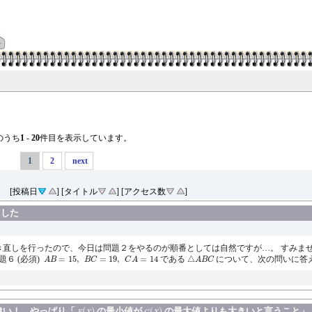
のうち
1
-
20
件目を表示しています。
1
2
next
[投稿日
] [タイトル
] [アクセス数
]
ました
解き直しを行ったので、今日は問題２をやるのが順番としては自然ですが…。 すみま
A
B
=
15
,
B
C
=
19
,
C
A
=
14
△
A
B
C
題６ (必須)
=
15
,
=
19
,
=
14
である
△
について、次の問いに答えなさい。 
A
B
B
C
C
A
A
B
C
f
(
x
)
g
(
x
)
間違い！ やっぱり「
(
)
の最小値が
(
)
の最大値よりも大きいと言うこと」
f
x
g
x