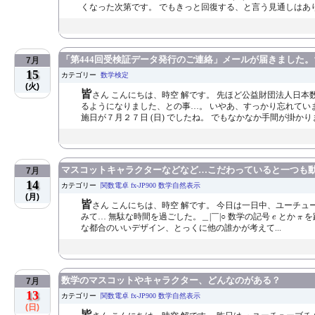
くなった次第です。 でもきっと回復する、と言う見通しはありま
「第444回受検証データ発行のご連絡」メールが届きました
7月
15
カテゴリー
数学検定
(火)
皆
さん こんにちは、時空 解です。 先ほど公益財団法人日
るようになりました、との事…。 いやあ、すっかり忘れていまし
施日が７月２７日 (日) でしたね。 でもなかなか手間が掛かりま
マスコットキャラクターなどなど…こだわっていると一つも
7月
14
カテゴリー
関数電卓 fx-JP900 数学自然表示
(月)
皆
さん こんにちは、時空 解です。 今日は一日中、ユーチ
e
π
みて… 無駄な時間を過ごした。＿|￣|○ 数学の記号
とか
を
e
π
な都合のいいデザイン、とっくに他の誰かが考えて...
数学のマスコットやキャラクター、どんなのがある？
7月
13
カテゴリー
関数電卓 fx-JP900 数学自然表示
(日)
皆