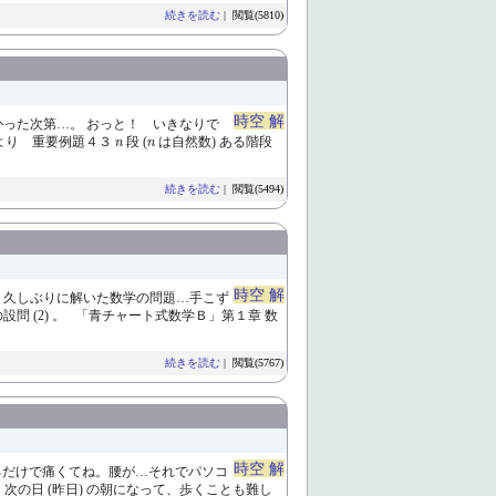
続きを読む
| 閲覧(5810)
時空 解
かった次第…。 おっと！ いきなりで
n
n
より 重要例題４３
段 (
は自然数) ある階段
n
n
続きを読む
| 閲覧(5494)
時空 解
、久しぶりに解いた数学の問題…手こず
問 (2) 。 「青チャート式数学Ｂ」第１章 数
続きを読む
| 閲覧(5767)
時空 解
いるだけで痛くてね。腰が…それでパソコ
次の日 (昨日) の朝になって、歩くことも難し