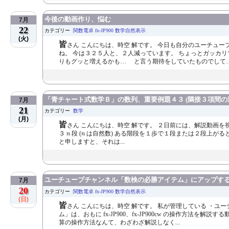
今後の動画作り、悩む
7月
22
カテゴリー
関数電卓 fx-JP900 数学自然表示
(火)
皆
さん こんにちは、時空 解です。 今日も自分のユーチュ
ね。 今は３２５人と、２人減っています。 ちょっとガッカリ
りもグッと増えるかも… と言う期待をしていたものでして….
「青チャート式数学Ｂ」の数列、重要例題４３ (隣接３項間の
7月
21
カテゴリー
数学
(月)
皆
さん こんにちは、時空 解です。 ２日前には、解説動画
n
n
３
段 (
は自然数) ある階段を１歩で１段または２段上がる
n
n
と申しますと、それは...
ユーチューブチャンネル「数検の必勝アイテム」にアップす
7月
20
カテゴリー
関数電卓 fx-JP900 数学自然表示
(日)
皆
さん こんにちは、時空 解です。 私が管理している ・
ム」は、おもに fx-JP900、fx-JP900cw の操作方法を
算の操作方法なんて、わざわざ解説しなく...