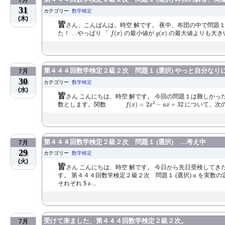
7月
31
カテゴリー
数学検定
(木)
皆
さん、こんばんは。時空 解です。 夜中、布団の中で問題１
f
(
x
)
g
(
x
)
た！ …やっぱり 「
(
)
の最小値が
(
)
の最大値よりも大き
f
x
g
x
第４４４回数学検定２級２次 問題１ (選択) やっと自分
7月
30
カテゴリー
数学検定
(水)
皆
さん こんにちは、時空 解です。 今回の問題１は難しかっ
f
(
x
)
=
2
x
2
−
a
x
+
32
2
数とします。関数
(
)
=
2
−
+
32
について、次の
f
x
x
a
x
第４４４回数学検定２級２次 問題１ (選択) …考え中
7月
29
カテゴリー
数学検定
(火)
皆
さん こんにちは、時空 解です。 今日から先日受検して
a
す。 第４４４回数学検定２級２次 問題１ (選択)
を実数
a
それぞれ $ a ...
受けて来ました、第４４４回数学検定２級２次。
7月