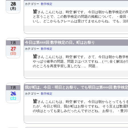
28
カテゴリー
数学検定
(月)
皆
さん こんにちは、時空 解です。 今日は朝から数学検定
と言うことで、この数学検定の問題の掲載について、 ・柴田・
いし、どこからもクレームは受けてませんからね。 でも、法律.
今日は第444回 数学検定の日。町はお祭り
7月
27
カテゴリー
数学検定
(日)
皆
さん こんにちは、時空 解です。 さて、今日は朝から数学
やっぱり確率の問題、問題２はパスですね… ( ^^; 全く解
のところを再度学習し直しだな…。 問題...
我が町は、今日・明日とお祭り。でも明日は第444回 数学検
7月
26
カテゴリー
数学検定
(土)
皆
さん こんにちは、時空 解です。 今日は朝からとってもうる
たが、今日と明日、我が町はお祭りですね。 そう言えば数週
の頃はとっても楽しみだったんですけどね。 お祭り。 ・豊川市