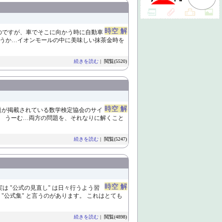
時空 解
きたのですが、車でそこに向かう時に自動車
ろうか…イオンモールの中に美味しい抹茶金時を
続きを読む
| 閲覧(5520)
時空 解
題が掲載されている数学検定協会のサイ
 うーむ…両方の問題を、それなりに解くこと
続きを読む
| 閲覧(5247)
時空 解
は "公式の見直し" は日々行うよう習
"公式集" と言うのがあります。 これはとても
続きを読む
| 閲覧(4898)