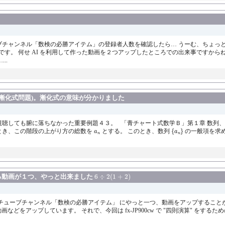
ーブチャンネル「数検の必勝アイテム」の登録者人数を確認したら… うーむ、ちょっ
です。 何せ AI を利用して作った動画を２つアップしたところでの出来事ですから
..
漸化式問題)。漸化式の意味が分かりました
を視聴しても腑に落ちなかった重要例題４３。 「青チャート式数学Ｂ」第１章 数列
{
a
n
}
a
n
とき、この階段の上がり方の総数を
とする。 このとき、数列
{
}
の一般項を求め
a
a
n
n
6
÷
2
(
1
+
2
)
る動画が１つ、やっと出来ました
6
÷
2
(
1
+
2
)
ユーチューブチャンネル「数検の必勝アイテム」 にやっと一つ、動画をアップすること
解説する動画などをアップしています。 それで、今回は fx-JP900cw で "四則演算" 