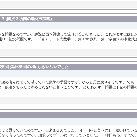
 (隣接３項間の漸化式問題)
プンな問題なのですが、解説動画を視聴して流れは分かりました。 これがまずは嬉し
通り下記の問題です。 「青チャート式数学Ｂ」第１章 数列、第５節 種々の漸化式
列 (等比数列の和) もあやふやでした
とか腰の痛みによって滞っていた数学の学習ですが、やっと元に戻りそうです。 でも
列の一般項をちゃんと求められないと言うことです。 とりあえず、問題は下記の問題の設
うと思っていたのですが…出来ませんでした。m( _ _ )m と言うのも、腰掛けて
日前から有ったんですが、頑張ってプールには行っていました。 一昨日もね。それで、