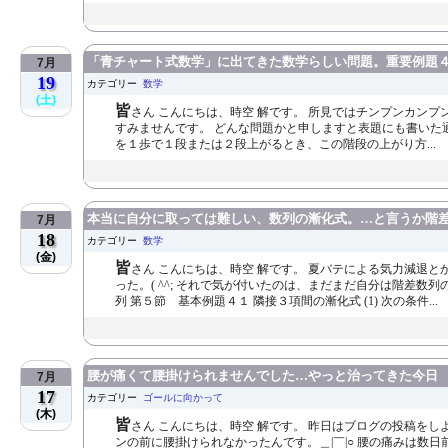
「青チャート式数学」に出てきた数学らしい問題。重要例題４３
7月
19
カテゴリー
数学
(土)
皆
さん こんにちは、時空 解です。 所見ではチンプンカン
すみませんです。 どんな問題かと申しますと表題にも書いた
を１歩で１段または２段上がるとき、この階段の上がり方...
本当に自分に取っては難しい、数列の漸化式。…と言うか階差数
7月
18
カテゴリー
数学
(金)
皆
さん こんにちは、時空 解です。 夏バテによる気力減退
った。( ^^; それで気が付いたのは、まだまだ自分は階差数
列 第５節 基本例題４１ 隣接３項間の漸化式 (1) 次の条件...
腰が痛くて腰掛けられませんでした…やっと治ってきた今日
7月
17
カテゴリー
ゴールに向かって
(木)
皆
さん こんにちは、時空 解です。 昨日はブログの投稿をしよ
ンの前に腰掛けられなかったんです。＿|￣|○ 腰の痛みは数