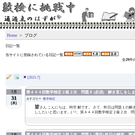
Home
> ブログ
日記一覧
当サイトに登録されている日記一覧
全
29
件
[2025-7]
7月
第４４４回数学検定２級２次 問題６ (必須) 解き直しをし
31
カテゴリー
数学検定
(木)
皆
さん こんにちは、時空 解です。 さて、昨日は問題１の
ししたいと思います。( ^^; 第４４４回数学検定２級２次 問
第４４４回数学検定２級２次 問題１ (選択) 昨日の解答、