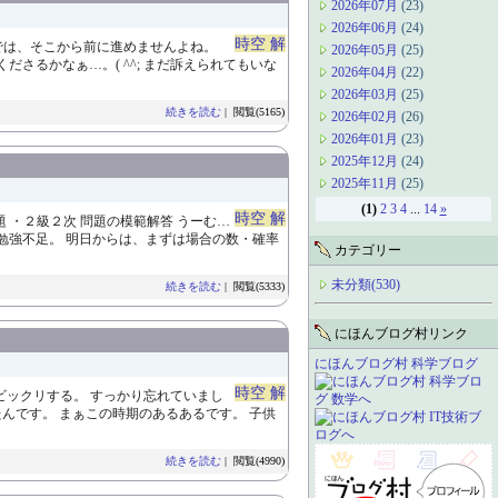
2026年07月
(23)
2026年06月
(24)
時空 解
では、そこから前に進めませんよね。
2026年05月
(25)
さるかなぁ…。( ^^; まだ訴えられてもいな
2026年04月
(22)
2026年03月
(25)
続きを読む
| 閲覧(5165)
2026年02月
(26)
2026年01月
(23)
2025年12月
(24)
2025年11月
(25)
(1)
2
3
4
...
14
»
時空 解
 ・２級２次 問題の模範解答 うーむ…
○ 勉強不足。 明日からは、まずは場合の数・確率
カテゴリー
未分類(530)
続きを読む
| 閲覧(5333)
にほんブログ村リンク
にほんブログ村 科学ブログ
時空 解
…ビックリする。 すっかり忘れていまし
んです。 まぁこの時期のあるあるです。 子供
続きを読む
| 閲覧(4990)