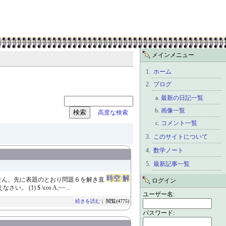
メインメニュー
ホーム
ブログ
最新の日記一覧
画像一覧
高度な検索
コメント一覧
このサイトについて
数学ノート
最新記事一覧
時空 解
せん、先に表題のとおり問題６を解き直
ログイン
(1) $ \cos A,~~...
ユーザー名:
続きを読む
| 閲覧(4775)
パスワード: