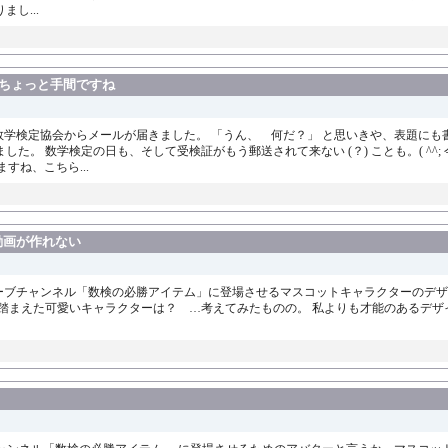
し...
。ちょっと手間ですね
本数学検定協会からメールが届きました。 「うん、 何だ？」 と思いきや、表題に
た。 数学検定の日も、そして受検証がもう郵送されて来ない (？) ことも。( ^^;
すね、こちら...
動画が作れない
ューブチャンネル「数検の必勝アイテム」に登場させるマスコットキャラクターのデザ
踏まえた可愛いキャラクターは？ …考えてみたものの。 私よりも才能のあるデザ