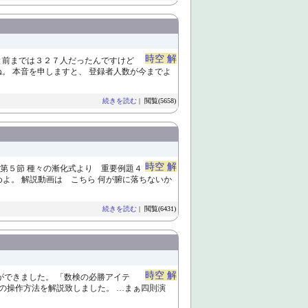
時空 解
と前までは３２７人だったんですけど
ね。 本音を申しますと、 登録者人数が今までよ
続きを読む
| 閲覧(5658)
時空 解
、第５節 種々の漸化式より 重要例題４
よ。 解説動画は こちら 何が腑に落ちないか
続きを読む
| 閲覧(6431)
時空 解
ができました。 「数検の必勝アイテ
をするための操作方法を解説致しました。 …まぁ四則演