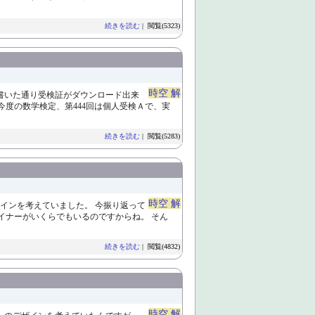
続きを読む
| 閲覧(5323)
時空 解
も書いた通り受検証がダウンロード出来
 今度の数学検定、第444回は個人受検Ａで、実
続きを読む
| 閲覧(5283)
時空 解
インを考えていました。 今振り返って
イナーがいくらでもいるのですからね。 そん
続きを読む
| 閲覧(4832)
時空 解