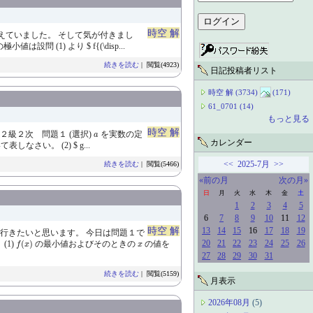
時空 解
考えていました。 そして気が付きまし
極小値は設問 (1) より $ f{(\disp...
続きを読む
| 閲覧(4923)
日記投稿者リスト
時空 解 (3734)
(171)
61_0701 (14)
もっと見る
時空 解
a
級２次 問題１ (選択)
を実数の定
a
カレンダー
表しなさい。 (2) $ g...
<<
2025-7月
>>
続きを読む
| 閲覧(5466)
«前の月
次の月»
日
月
火
水
木
金
土
1
2
3
4
5
6
7
8
9
10
11
12
時空 解
13
14
15
16
17
18
19
行きたいと思います。 今日は問題１で
f
(
x
)
x
20
21
22
23
24
25
26
(1)
(
)
の最小値およびそのときの
の値を
f
x
x
27
28
29
30
31
続きを読む
| 閲覧(5159)
月表示
2026年08月
(5)