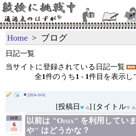
Home
> ブログ
日記一覧
当サイトに登録されている日記一覧
全
1
件のうち
1
-
1
件目を表示し
[2024-10-6]
[投稿日
] [タイトル
10月
以前は "Oisix" を利用し
6
や" はどうかな？
(日)