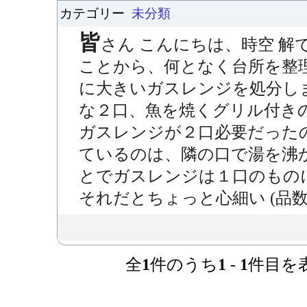
カテゴリー
未分類
皆
さん こんにちは、時空 解
ことから、何となく台所を整
に大きいガスレンジを処分し
な２口、魚を焼くグリル付き
ガスレンジが２口必要だった
ているのは、隣の口で湯を沸
とでガスレンジは１口のもの
それだとちょっと心細い (品数がた
全
1
件のうち
1
-
1
件目を