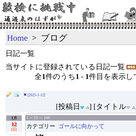
Home
> ブログ
日記一覧
当サイトに登録されている日記一覧
全
1
件のうち
1
-
1
件目を表示し
[2025-1-12]
[投稿日
] [タイトル
1
×
15
=
100
1
×
15
=
100
1月
12
カテゴリー
ゴールに向かって
(日)