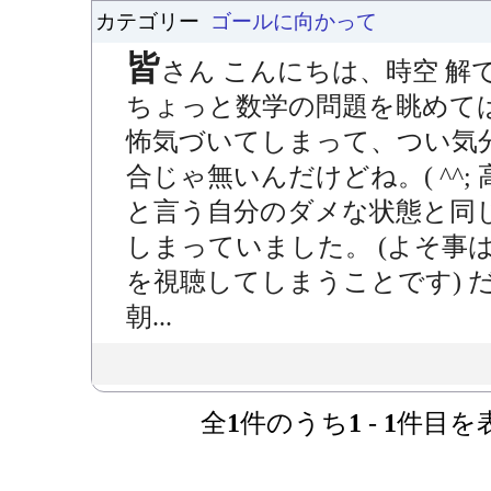
カテゴリー
ゴールに向かって
皆
さん こんにちは、時空 解
ちょっと数学の問題を眺めては
怖気づいてしまって、つい気
合じゃ無いんだけどね。( ^^
と言う自分のダメな状態と同
しまっていました。 (よそ事は N
を視聴してしまうことです) 
朝...
全
1
件のうち
1
-
1
件目を