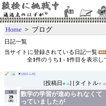
Home
> ブログ
日記一覧
当サイトに登録されている日記一覧
全
1
件のうち
1
-
1
件目を表示し
[2025-1-29]
[投稿日
] [タイトル
1月
数学の学習が進められなくて
29
っていましたが
(水)