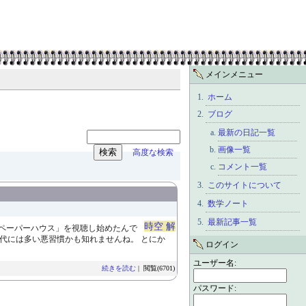
メインメニュー
ホーム
ブログ
最新の日記一覧
画像一覧
高度な検索
コメント一覧
このサイトについて
数学ノート
最新記事一覧
時空 解
で「ペーパーハウス」を視聴し始めたんで
世代には多い悪習慣かも知れませんね。 とにか
ログイン
ユーザー名:
続きを読む
| 閲覧(6701)
パスワード: