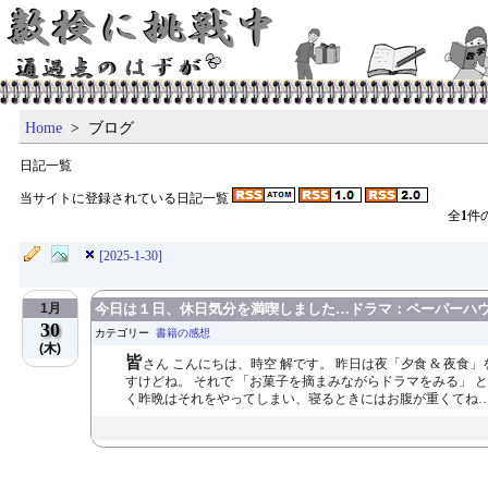
Home
> ブログ
日記一覧
当サイトに登録されている日記一覧
全
1
件
[2025-1-30]
1月
今日は１日、休日気分を満喫しました…ドラマ：ペーパーハ
30
カテゴリー
書籍の感想
(木)
皆
さん こんにちは、時空 解です。 昨日は夜「夕食 & 夜食
すけどね。 それで 「お菓子を摘まみながらドラマをみる」
く昨晩はそれをやってしまい、寝るときにはお腹が重くてね…。 