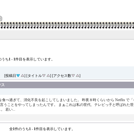
のうち
1
-
1
件目を表示しています。
[投稿日
] [タイトル
] [アクセス数
]
ウス
」を食べ過ぎて、消化不良を起こしてしまいました。 昨夜８時くらいから Netflix 
 と言うことをやってしまったんです。 まぁこれは私の世代、テレビっ子と呼ばれた
若い...
全
1
件のうち
1
-
1
件目を表示しています。