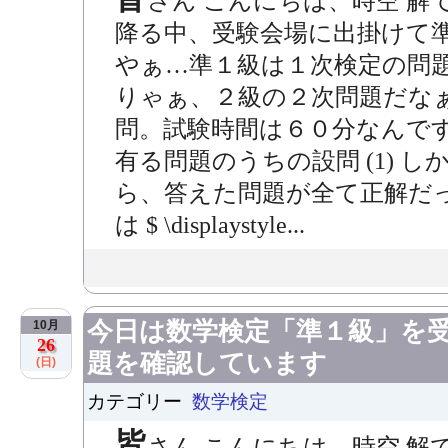
さん こんにちは、時空 解
降る中、受験会場に出掛けて準
やぁ…準１級は１次検定の問
りゃぁ、２級の２次問題だなぁ
問。試験時間は６０分なんです
有る問題のうちの設問 (1) 
ら、答えた問題が全て正解だ
は $ \displaystyle...
今日は数学検定「準１級」を
10月
26
題を確認しています
(日)
カテゴリー
数学検定
皆
さん こんにちは、時空 解