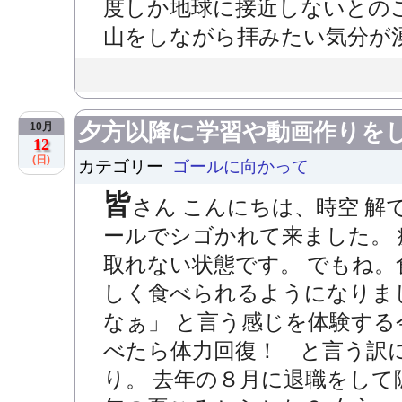
度しか地球に接近しないとの
山をしながら拝みたい気分が湧
夕方以降に学習や動画作りを
10月
12
(日)
カテゴリー
ゴールに向かって
皆
さん こんにちは、時空 解
ールでシゴかれて来ました。 疲
取れない状態です。 でもね
しく食べられるようになりまし
なぁ」 と言う感じを体験する
べたら体力回復！ と言う訳
り。 去年の８月に退職をして