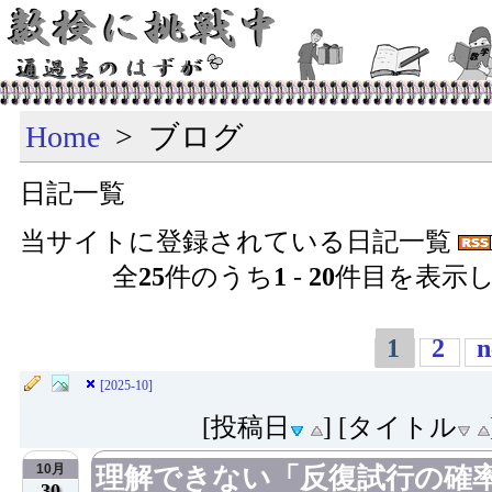
Home
> ブログ
日記一覧
当サイトに登録されている日記一覧
全
25
件のうち
1
-
20
件目を表示
1
2
n
[2025-10]
[投稿日
] [タイトル
10月
理解できない「反復試行の確
30