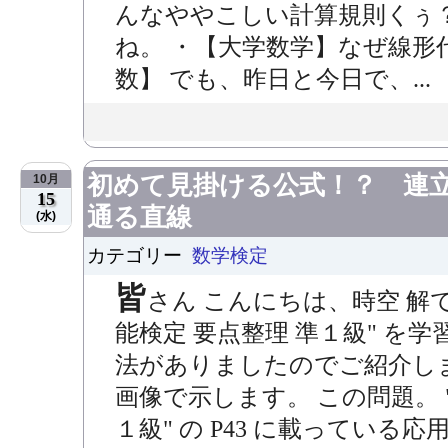
んなややこしい計算規則くぅ
ね。 ・【大学数学】なぜ線形
数】 でも、昨日と今日で、...
初めて見掛ける公式！？ 連
10月
15
通る直線
(水)
カテゴリー
数学検定
皆
さん こんにちは、時空 解で
能検定 要点整理 準１級" を
法がありましたのでご紹介し
画像で示します。 この問題。 
１級" の P43 に載ってい