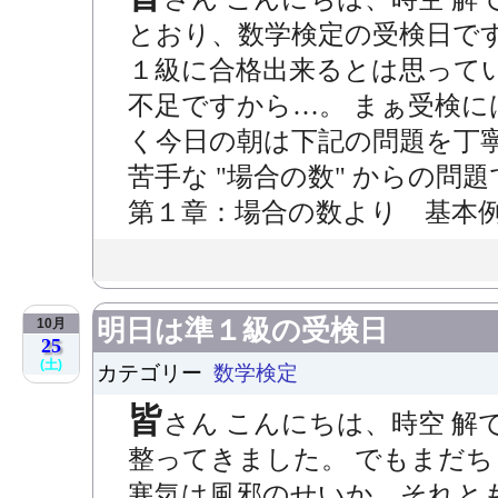
とおり、数学検定の受検日です
１級に合格出来るとは思って
不足ですから…。 まぁ受検に
く今日の朝は下記の問題を丁
苦手な "場合の数" からの
第１章：場合の数より 基本
明日は準１級の受検日
10月
25
(土)
カテゴリー
数学検定
皆
さん こんにちは、時空 解
整ってきました。 でもまだちょ
寒気は風邪のせいか、それと