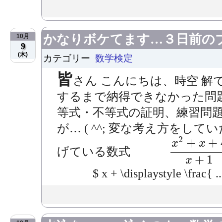
かなりボケてます…３日前の
10月
9
(木)
カテゴリー
数学検定
皆
さん こんにちは、時空 解
するまで納得できなかった問題。
等式・不等式の証明、練習問題
が… ( ^^; 変な考え方をし
x
2
+
x
+
4
x
+
2
+
+
x
x
げている数式
+
1
x
$ x + \displaystyle \frac{ ..