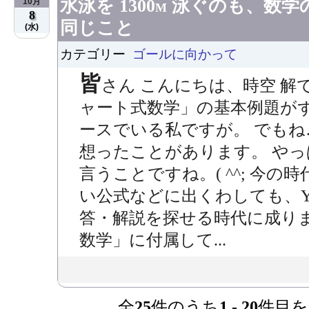
水泳を 1300m 泳ぐのも、
10月
8
同じこと
(水)
カテゴリー
ゴールに向かって
皆
さん こんにちは、時空 解
ャート式数学」の基本例題が
ースでいる私ですが。 でもね…
想ったことがあります。 やっぱ
言うことですね。( ^^; 今
い公式などに出くわしても、Yo
答・解説を探せる時代に成り
数学」に付属して...
全
25
件のうち
1
-
20
件目を