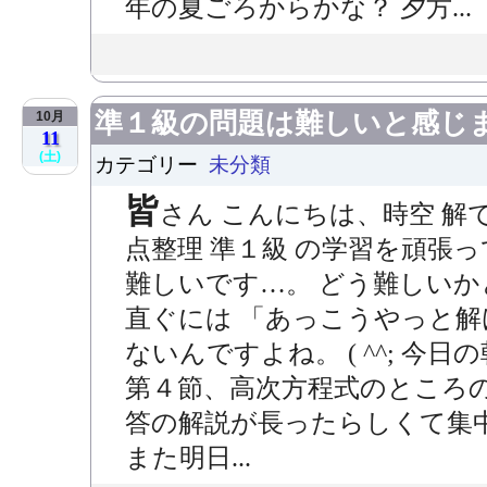
年の夏ごろからかな？ 夕方...
準１級の問題は難しいと感じ
10月
11
(土)
カテゴリー
未分類
皆
さん こんにちは、時空 解
点整理 準１級 の学習を頑張
難しいです…。 どう難しいか
直ぐには 「あっこうやっと解
ないんですよね。 ( ^^; 
第４節、高次方程式のところの
答の解説が長ったらしくて集中で
また明日...