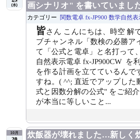
画シナリオ" を書いていまし
(水)
カテゴリー
関数電卓 fx-JP900 数学自然
皆
さん こんにちは、時空 解
ブチャンネル「数検の必勝ア
て「公式と電卓」と名打って
自然表示電卓 fx-JP900C
を作る計画を立てているんで
すね。( ^^; 直近でアップし
式と因数分解の公式" をご紹
が本当に等しいこと...
炊飯器が壊れました…新しく
10月
28