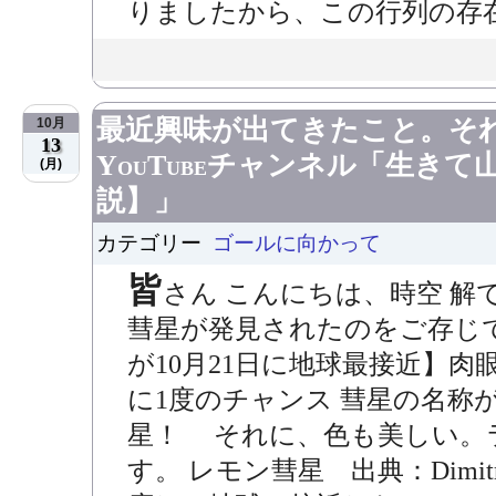
りましたから、この行列の存在
最近興味が出てきたこと。そ
10月
13
YouTubeチャンネル「生き
(月)
説】」
カテゴリー
ゴールに向かって
皆
さん こんにちは、時空 解
彗星が発見されたのをご存じ
が10月21日に地球最接近】肉
に1度のチャンス 彗星の名称
星！ それに、色も美しい。
す。 レモン彗星 出典：Dimitrio