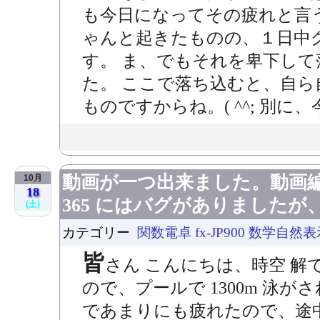
も今日になってその疲れと言
ゃんと起きたものの、１日中
す。 ま、でもそれを卑下し
た。 ここで落ち込むと、自
ものですからね。( ^^; 別に、
動画が一つ出来ました。動画編集ソフ
10月
18
365 にはバグがありました
(土)
カテゴリー
関数電卓 fx-JP900 数学自然
皆
さん こんにちは、時空 解
ので、プールで 1300m 泳
であまりにも疲れたので、途中 