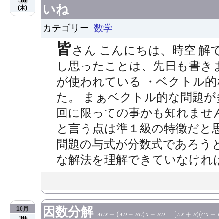
いね
(木)
カテゴリー
数学
皆
さん こんにちは、時空 解
し思ったことは、先日も書き
が使われている ・ベクトル的
た。 まぁベクトル的な問題
回に限っての事かも知れませ
と言う点は準１級の特徴だと思
問題の与式が分数式であろう
な解法を理解できていなければ解
因数分解
10月
a
c
x
+
(
a
d
+
b
c
)
x
+
b
d
=
(
a
x
+
b
)
(
c
x
+
d
)
+
(
+
)
+
=
(
+
)
(
+
a
c
x
a
d
b
c
x
b
d
a
x
b
c
x
29