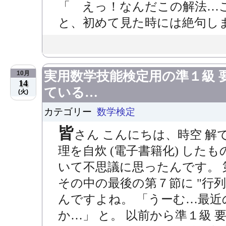
「 えっ！なんだこの解法…
と、初めて見た時には絶句しまし
実用数学技能検定用の準１級 
10月
14
ている…
(火)
カテゴリー
数学検定
皆
さん こんにちは、時空 解
理を自炊 (電子書籍化) したも
いて不思議に思ったんです。 第
その中の最後の第７節に "行
んですよね。 「うーむ…最
か…」 と。 以前から準１級