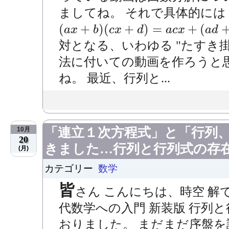
ましてね。 それで具体
(
a
x
+
b
)
(
c
x
+
d
)
=
a
c
x
+
(
a
d
+
b
c
)
x
+
b
d
(
+
)
(
+
)
=
+
(
a
x
b
c
x
d
a
c
x
a
d
対となる、いわゆる "たすき
法に付いての動画を作ろうと
ね。 最近、行列と...
「連立１次方程式」と「行列
10月
20
きました…行列と行列式の存
(月)
カテゴリー
数学
皆
さん こんにちは、時空 解
代数学への入門 新装版 行列と行
おりました。 まだまだ序盤