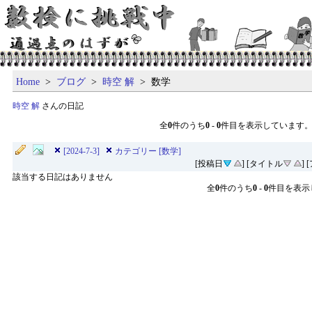
Home
>
ブログ
>
時空 解
> 数学
時空 解
さんの日記
全
0
件のうち
0
-
0
件目を表示しています
[2024-7-3]
カテゴリー [数学]
[投稿日
] [タイトル
]
該当する日記はありません
全
0
件のうち
0
-
0
件目を表示