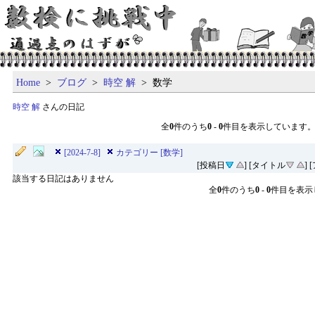
Home
>
ブログ
>
時空 解
> 数学
時空 解
さんの日記
全
0
件のうち
0
-
0
件目を表示しています
[2024-7-8]
カテゴリー [数学]
[投稿日
] [タイトル
]
該当する日記はありません
全
0
件のうち
0
-
0
件目を表示