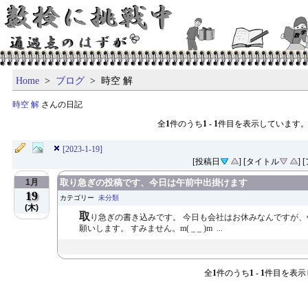
Home
>
ブログ
> 時空 解
時空 解
さんの日記
全
1
件のうち
1
-
1
件目を表示しています
[2023-1-19]
[投稿日
] [タイトル
]
1月
取り急ぎの投稿です、今日は午前中出掛けます
19
カテゴリー
未分類
(木)
取
り急ぎの書き込みです。 今日も会社はお休みなんですが
願いします。 すみません。m( _ _ )m ...
全
1
件のうち
1
-
1
件目を表示