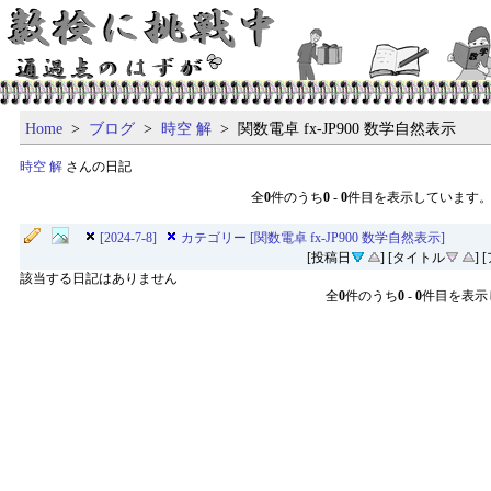
Home
>
ブログ
>
時空 解
> 関数電卓 fx-JP900 数学自然表示
時空 解
さんの日記
全
0
件のうち
0
-
0
件目を表示しています
[2024-7-8]
カテゴリー [関数電卓 fx-JP900 数学自然表示]
[投稿日
] [タイトル
]
該当する日記はありません
全
0
件のうち
0
-
0
件目を表示