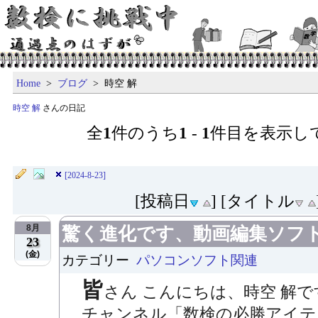
Home
>
ブログ
> 時空 解
時空 解
さんの日記
全
1
件のうち
1
-
1
件目を表示し
[2024-8-23]
[投稿日
] [タイトル
8月
驚く進化です、動画編集ソフ
23
(金)
カテゴリー
パソコンソフト関連
皆
さん こんにちは、時空 解
チャンネル「数検の必勝アイテ