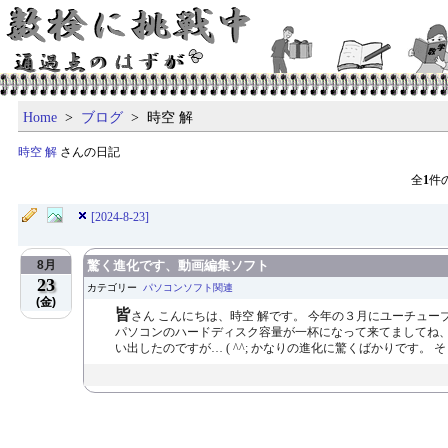
Home
>
ブログ
> 時空 解
時空 解
さんの日記
全
1
件
[2024-8-23]
8月
驚く進化です、動画編集ソフト
23
カテゴリー
パソコンソフト関連
(金)
皆
さん こんにちは、時空 解です。 今年の３月にユーチュ
パソコンのハードディスク容量が一杯になって来てましてね、
い出したのですが… ( ^^; かなりの進化に驚くばかりです。 そ