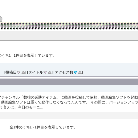
のうち
1
-
1
件目を表示しています。
[投稿日
] [タイトル
] [アクセス数
]
ーブチャンネル「数検の必勝アイテム」に動画を投稿して依頼、動画編集ソフトを起動
動画編集ソフトは重くて動作しなくなってたんです。 その間に、バージョンアップ
う言えば、今日のモーニ...
全
1
件のうち
1
-
1
件目を表示しています。