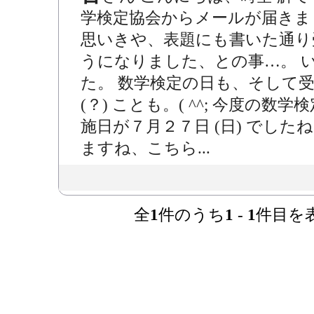
学検定協会からメールが届きま
思いきや、表題にも書いた通り
うになりました、との事…。 
た。 数学検定の日も、そして
(？) ことも。( ^^; 今度の数
施日が７月２７日 (日) でし
ますね、こちら...
全
1
件のうち
1
-
1
件目を