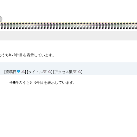
のうち
0
-
0
件目を表示しています。
[投稿日
] [タイトル
] [アクセス数
]
全
0
件のうち
0
-
0
件目を表示しています。