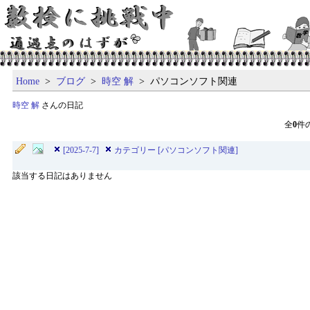
Home
>
ブログ
>
時空 解
> パソコンソフト関連
時空 解
さんの日記
全
0
件
[2025-7-7]
カテゴリー [パソコンソフト関連]
該当する日記はありません