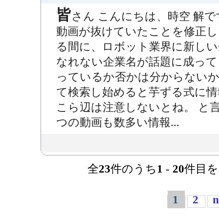
皆
さん こんにちは、時空 解です
動画が抜けていたことを修正し
る間に、ロボット業界に新しい
なれない企業名が話題に成っ
っているか否かは分からないか
て検索し始めると芋ずる式に情報が
こら辺は注意しないとね。 と
つの動画も数多い情報...
全
23
件のうち
1
-
20
件目を
1
2
n