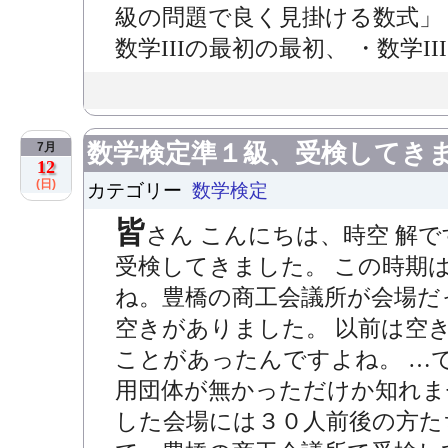
級の問題で良く見掛ける数式」
数学IIIの最初の最初、 ・数学III 
数学検定準１級、受検してき
7月
12
(日)
カテゴリー
数学検定
皆
さん こんにちは、時空 解
受検してきました。 この時期
ね。豊橋の商工会議所が会場だ
空きがありました。 以前は空
ことがあったんですよね。 …
用団体が無かっただけか知れません
した会場には３０人前後の方た