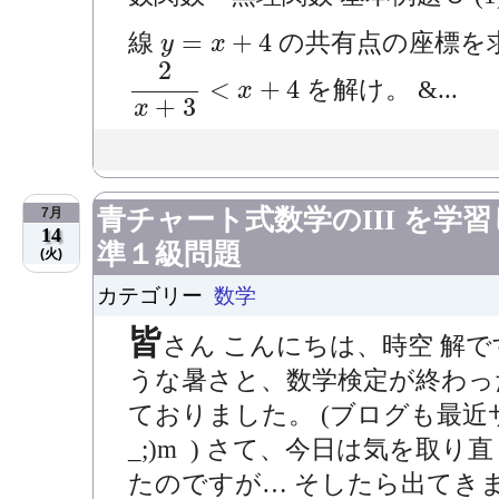
y
=
x
+
4
=
+
4
線
の共有点の座標を求め
y
x
2
x
+
3
<
x
+
4
2
<
+
4
を解け。 &...
x
+
3
x
青チャート式数学のIII を
7月
14
準１級問題
(火)
カテゴリー
数学
皆
さん こんにちは、時空 解
うな暑さと、数学検定が終わっ
ておりました。 (ブログも最近サ
_;)m ) さて、今日は気を取り
たのですが… そしたら出てき