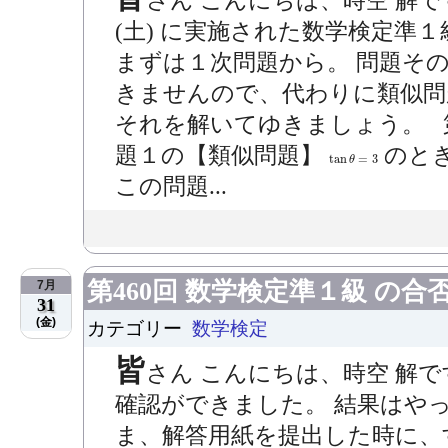
さん こんにちは、時空 解
(土) に実施された数学検定準
まずは１次問題から。 問題そ
きませんので、代わりに類似問題
それを解いてゆきましょう。 第
題１の【類似問題】
のと
tan
θ
=
3
tan
=
3
θ
この問題...
第460回 数学検定準１級 の
7月
31
(金)
カテゴリー
数学検定
皆
さん こんにちは、時空 解で
確認ができました。 結果はや
ま、解答用紙を提出した時に、