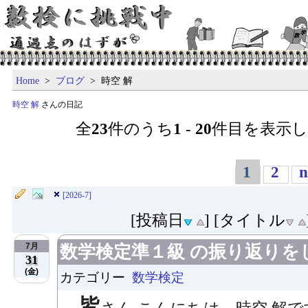
Home
>
ブログ
> 時空 解
時空 解
さんの日記
全
23
件のうち
1
-
20
件目を表示
1
2
n
[2026-7]
[投稿日
] [タイトル
7月
数学検定準１級 の振り返りを
31
(金)
カテゴリー
数学検定
皆