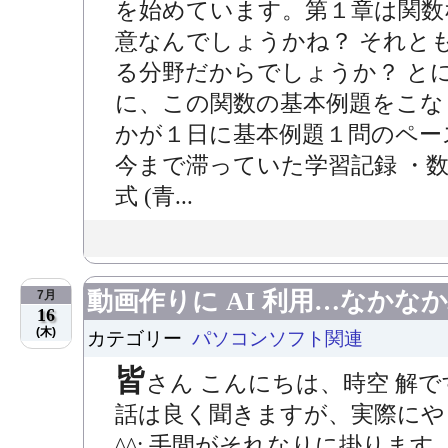
を始めています。第１章は関数
意なんでしょうかね？ それと
る分野だからでしょうか？ と
に、この関数の基本例題をこな
かが１日に基本例題１問のペース
今まで滞っていた学習記録 ・
式 (青...
動画作りに AI 利用…なか
7月
16
(木)
カテゴリー
パソコンソフト関連
皆
さん こんにちは、時空 解です
話は良く聞きますが、実際にや
^^; 手間がそれなりに掛りま