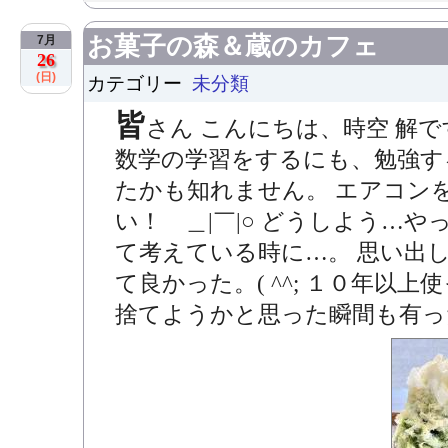
お菓子の森＆蔵のカフェ
7月
26
(日)
カテゴリー
未分類
皆
さん こんにちは、時空 解
数学の学習をするにも、勉強す
たかも知れません。 エアコン
い！ ＿|￣|○ どうしよう…
て考えている時に…。 思い出し
て良かった。( ^^; １０年以
捨てようかと思った瞬間も有った扇