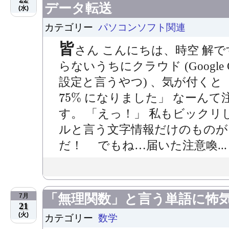
データ転送
(水)
カテゴリー
パソコンソフト関連
皆
さん こんにちは、時空 解
らないうちにクラウド (Google
設定と言うやつ) 、気が付くと 
75
%
75
%
になりました」 なーんて
す。 「えっ！」 私もビックリ
ルと言う文字情報だけのものが
だ！ でもね…届いた注意喚...
「無理関数」と言う単語に怖
7月
21
(火)
カテゴリー
数学