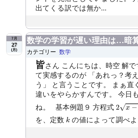
出てくる訳では無か...
数学の学習が遅い理由は…暗
7月
27
(月)
カテゴリー
数学
皆
さん こんにちは、時空 解
て実感するのが 「あれっ？考
う」 と言うことです。 まぁ
違いをやらかすんです。 今日
2
x
−
1
=
√
2
−
ね。 基本例題９ 方程式
x
k
を、定数
の値によって調べよ。 
k