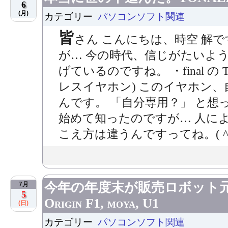
6
(月)
カテゴリー
パソコンソフト関連
皆
さん こんにちは、時空 解
が… 今の時代、信じがたいよ
げているのですね。 ・final の 
レスイヤホン) このイヤホン
んです。 「自分専用？」 と想
始めて知ったのですが… 人に
こえ方は違うんですってね。( ^^;
今年の年度末が販売ロボット
7月
5
Origin F1, moya, U1
(日)
カテゴリー
パソコンソフト関連