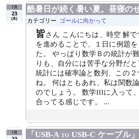
酷暑日が続く暑い夏。昼寝の
7月
23
(木)
カテゴリー
ゴールに向かって
皆
さん こんにちは、時空 解で
を進めることで、１日に例題を
た。 やっぱり数学Ｂの統計が
りも、自分には苦手な分野だと言う
統計には確率論と数列、この２
ね。 何はともあれ、私は関数論
のでしょう。 数学IIIに入っ
合ってる感じです。 ...
「USB-A to USB-C ケ
7月
22