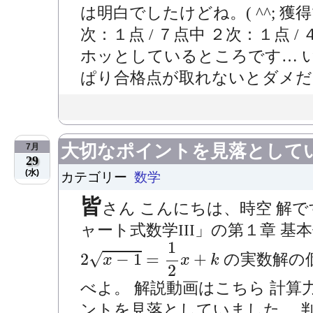
は明白でしたけどね。( ^^; 
次：１点 / ７点中 ２次：１点 
ホッとしているところです… 
ぱり合格点が取れないとダメだよ
大切なポイントを見落として
7月
29
(水)
カテゴリー
数学
皆
さん こんにちは、時空 解
ャート式数学III」の第１章 基
2
x
−
1
=
1
2
x
+
k
1
√
2
−
1
=
+
の実数解の
x
x
k
2
べよ。 解説動画はこちら 計
ントを見落としていました。 