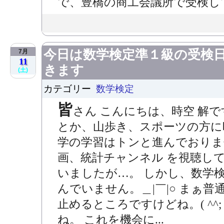
で、豊橋の商工会議所で受検してき
今日は数学検定準１級の受検
7月
11
きます
(土)
カテゴリー
数学検定
皆
さん こんにちは、時空 解です
とか、山歩き、スポーツの方に
学の学習はトンと進んでおりません
画、統計チャンネル を視聴し
いましたが…。 しかし、数学
んでいません。＿|￣|○ まぁ
止めるところですけどね。( ^^
ね。 これを機会に...