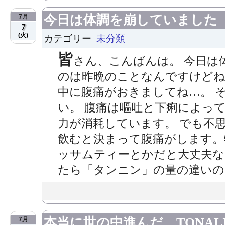
今日は体調を崩していました
7月
7
(火)
カテゴリー
未分類
皆
さん、こんばんは。 今日は
のは昨晩のことなんですけどね
中に腹痛がおきましてね…。 
い。 腹痛は嘔吐と下痢によっ
力が消耗しています。 でも不
飲むと決まって腹痛がします。
ッサムティーとかだと大丈夫な
たら「タンニン」の量の違いの..
本当に世の中進んだ。TONAL
7月