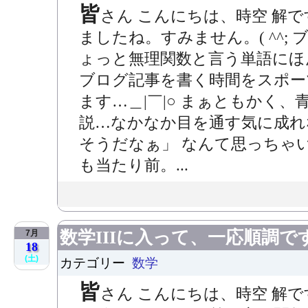
皆
さん こんにちは、時空 解
ましたね。すみません。( ^^;
ょっと無理関数と言う単語にほ
ブログ記事を書く時間をスポー
ます…＿|￣|○ まぁともかく
説…なかなか目を通す気に成れ
そうだなぁ」 なんて思っちゃ
も当たり前。...
数学IIIに入って、一応順調で
7月
18
(土)
カテゴリー
数学
皆
さん こんにちは、時空 解で