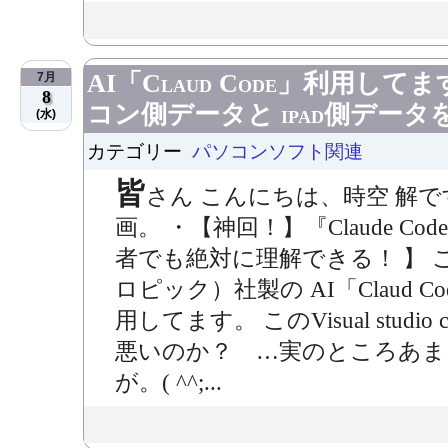
AI「Claud Code」利用してま
7月
8
コン側データと ipad側デー
(水)
カテゴリー
パソコンソフト関連
皆
さん こんにちは、時空 解
画。 ・【神回！】『Claude 
者でも絶対に理解できる！ 】 これ
ロピック）社製の AI「Claud Code」
用してます。 このVisual stud
悪いのか？ …実のところあま
が。( ^^;...