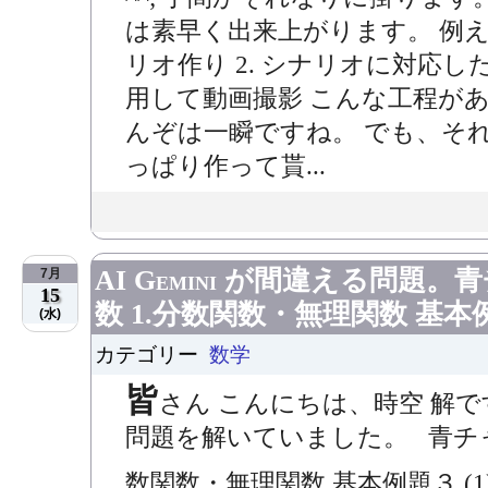
は素早く出来上がります。 例え
リオ作り 2. シナリオに対応し
用して動画撮影 こんな工程があ
んぞは一瞬ですね。 でも、そ
っぱり作って貰...
AI Gemini が間違える問題。
7月
15
数 1.分数関数・無理関数 基本
(水)
カテゴリー
数学
皆
さん こんにちは、時空 解
問題を解いていました。 青チャート
数関数・無理関数 基本例題３ (1