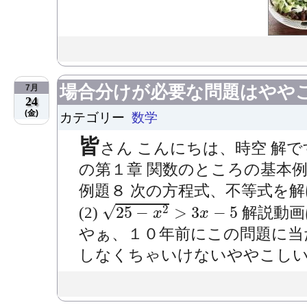
場合分けが必要な問題はやや
7月
24
(金)
カテゴリー
数学
皆
さん こんにちは、時空 解で
の第１章 関数のところの基本
例題８ 次の方程式、不等式を解け
25
−
x
2
>
3
x
−
5
√
25
−
>
3
−
5
2
(2)
解説動画はこ
x
x
やぁ、１０年前にこの問題に当
しなくちゃいけないややこしい問