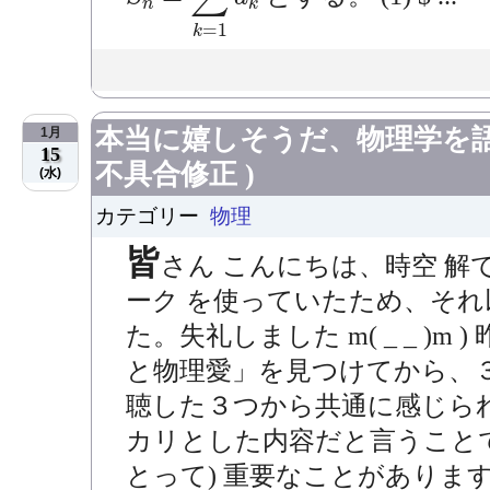
n
k
=
1
k
本当に嬉しそうだ、物理学を語る "
1月
15
不具合修正 )
(水)
カテゴリー
物理
皆
さん こんにちは、時空 解で
ーク を使っていたため、そ
た。失礼しました m( _ _ )m 
と物理愛」を見つけてから、
聴した３つから共通に感じら
カリとした内容だと言うことで
とって) 重要なことがありま