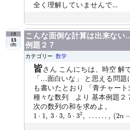
全く理解していませんで...
こんな面倒な計算は出来ない
1月
13
例題２７
(月)
カテゴリー
数学
皆
さん こんにちは、時空 解
「…面白いな」 と思える問
も書いたとおり 「青チャート
種々な数列 より 基本例題２７ (
次の数列の和を求め
1
⋅
1
,
3
⋅
3
,
5
⋅
3
2
,
…
…
,
(
2
n
−
1
)
⋅
3
n
−
2
1
⋅
1
,
3
⋅
3
,
5
⋅
3
,
…
…
,
(
2
n