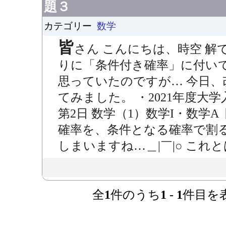
題３
カテゴリー
数学
皆
さん こんにちは、時空 解
りに「条件付き確率」に付い
思っていたのですが… 今日
てみました。 ・2021年度大学
第2日 数学（1）数学I・数学A
確率を、条件となる確率で割
しまいますね…＿|￣|○ これと
全
1
件のうち
1
-
1
件目を