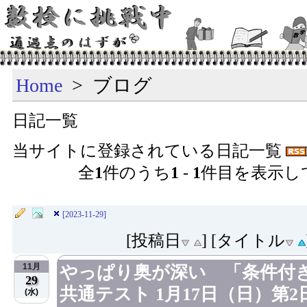
Home
> ブログ
日記一覧
当サイトに登録されている日記一覧
全
1
件のうち
1
-
1
件目を表示し
[2023-11-29]
[投稿日
] [タイトル
11月
やっぱり奥が深い 「条件付き
29
共通テスト 1月17日（日）第2
(水)