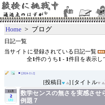
Home
> ブログ
日記一覧
当サイトに登録されている日記一覧
全
1
件のうち
1
-
1
件目を表示し
[2024-11-2]
[投稿日
] [タイトル
11月
数学センスの無さを実感させ
2
例題７
(土)