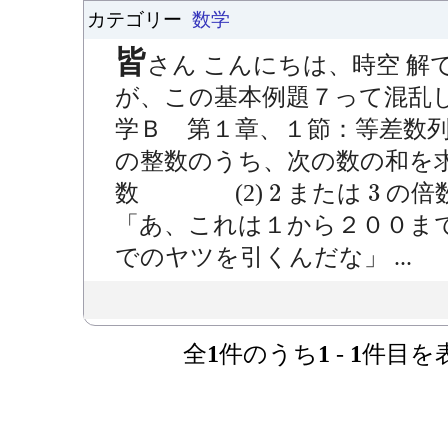
カテゴリー
数学
皆
さん こんにちは、時空 解
が、この基本例題７って混乱
学Ｂ 第１章、１節：等差数
の整数のうち、次の数の和を求め
2
3
2
3
数 (2)
または
の倍
「あ、これは１から２００ま
でのヤツを引くんだな」 ...
全
1
件のうち
1
-
1
件目を