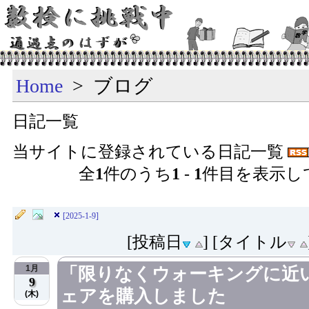
Home
> ブログ
日記一覧
当サイトに登録されている日記一覧
全
1
件のうち
1
-
1
件目を表示し
[2025-1-9]
[投稿日
] [タイトル
1月
「限りなくウォーキングに近
9
ェアを購入しました
(木)