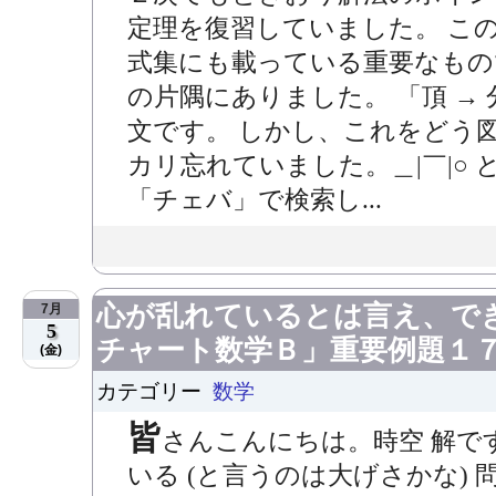
定理を復習していました。 こ
式集にも載っている重要なもの
の片隅にありました。 「頂 → 
文です。 しかし、これをどう
カリ忘れていました。＿|￣|○
「チェバ」で検索し...
心が乱れているとは言え、で
7月
5
チャート数学Ｂ」重要例題１
(金)
カテゴリー
数学
皆
さんこんにちは。時空 解で
いる (と言うのは大げさかな)