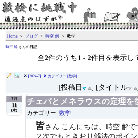
Home
>
ブログ
>
時空 解
> 数学
時空 解
さんの日記
全
2
件のうち
1
-
2
件目を表示し
[2024-7]
カテゴリー [数学]
[投稿日
] [タイトル
7月
チェバとメネラウスの定理を
11
(木)
カテゴリー
数学
皆
さん こんにちは、時空 解
２次でもときおり解法のポイ