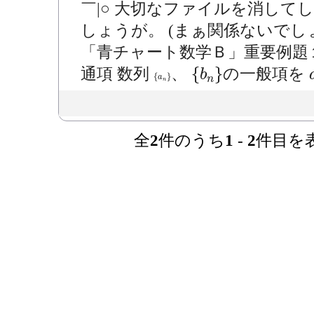
￣|○ 大切なファイルを消し
しょうが。 (まぁ関係ないでし
「青チャート数学Ｂ」重要例題
{
b
n
}
{
}
通項 数列
、
の一般項を
b
{
a
n
}
{
}
a
n
n
全
2
件のうち
1
-
2
件目を