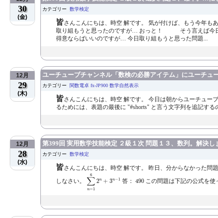
30
カテゴリー
数学検定
(金)
皆
さんこんにちは、時空 解です。 気が付けば、もう今年も
取り組もうと思ったのですが… おっと！ そう言えば今日は
得意ならばいいのですが… 今日取り組もうと思った問題...
ユーチューブチャンネル「数検の必勝アイテム」にユーチュ
12月
29
カテゴリー
関数電卓 fx-JP900 数学自然表示
(木)
皆
さんこんにちは、時空 解です。 今日は朝からユーチューブチャン
るためには、表題の最後に "#shorts" と言う文字列を追
第399回 実用数学技能検定 ２級１次 問題１３、数列。解決し
12月
28
カテゴリー
数学検定
(水)
皆
さんこんにちは、時空 解です。 昨日、分からなかった問
∑
n
=
1
6
2
n
+
3
n
−
1
6
∑
490
−
1
n
n
しなさい。
2
+
3
答：
490
この問題は下記の公式を使
=
1
n