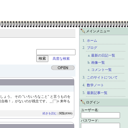
メインメニュー
ホーム
ブログ
最新の日記一覧
高度な検索
画像一覧
コメント一覧
このサイトについて
数学ノート
最新記事一覧
う。 その "いろいろなこと" と言うものを
合格！」がないのが残念です。＿|￣|○ 来年も
ログイン
ユーザー名:
続きを読む
| 閲覧(8366)
パスワード: