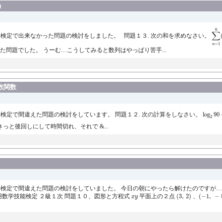
)
∑
n
6
∑
学検定で出来なかった問題の検討をしました。 問題１３. 次の和を求めなさい。
=
1
n
た問題でした。 うーむ…こうしてみると数列はやっぱり苦手...
数関数
log
2
90
学検定で間違えた問題の検討をしています。 問題１２. 次の計算をしなさい。
log
90
2
と後回しにして時間切れ、それで &...
学検定で間違えた問題の検討をしていました。 今日の朝にやったら解けたのですが
(
3
,
2
)
(
−
1
,
−
8
)
x
y
 実用数学技能検定 ２級１次 問題１０、図形と方程式
平面上の２点
(
3
,
2
)
、
(
−
1
,
−
x
y