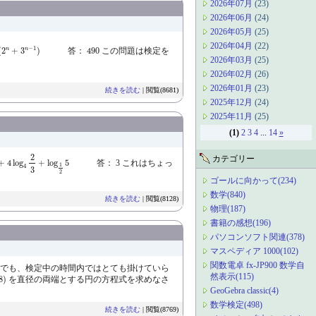
2026年07月
(23)
2026年06月
(24)
2026年05月
(25)
=
1
6
(
2
n
+
3
n
−
1
)
2026年04月
(22)
490
−
1
n
n
(
2
+
3
)
答：
490
この問題は検定を
2026年03月
(25)
2026年02月
(26)
2026年01月
(23)
続きを読む
| 閲覧(8681)
2025年12月
(24)
2025年11月
(25)
(1)
2
3
4
...
14
»
+
4
log
4
2
3
+
log
1
2
5
2
カテゴリー
+
4
log
+
log
5
答： 3 これはちょっ
1
4
3
2
ゴールに向かって(234)
数学(840)
続きを読む
| 閲覧(8128)
物理(187)
書籍の感想(196)
パソコンソフト関連(378)
マスペディア 1000(102)
関数電卓 fx-JP900 数学自
…でも、検定中の時間内ではとても掛けていら
然表示(115)
8
)
を直径の両端とする円の方程式を求めなさ
GeoGebra classic(4)
数学検定(498)
続きを読む
| 閲覧(8769)