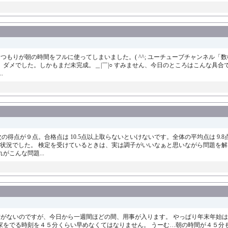
つもりが朝の時間をフルに使ってしまいました。( ^^; ユーチューブチャンネル
ダメでした。しかもまだ未完成。＿|￣|○ すみません、今日のところはこんな具合
.
次の得点が９点。合格点は 10.5点以上取らないといけないです。全体の平均点は 9.8点
ない状況でした。 検定を受けているときは、実は調子がいいなぁと思いながら問題を
こんな問題...
方がないのですが、今日から一週間ほどの間、用事が入ります。 やっぱり年末年始は
家をでる時刻を４５分くらい早めなくてはなりません。 うーむ…朝の時間が４５分