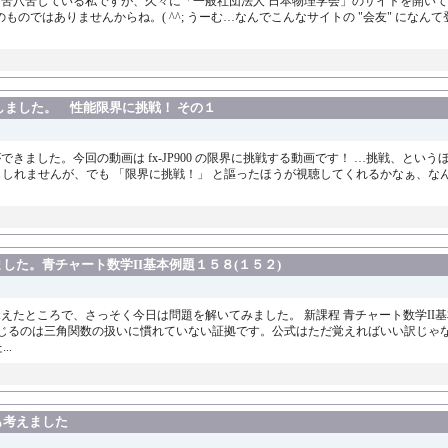
四苦八苦している私ですが、久々に「一般社団法人 日本物理学会」のサイトを開いて
のではありませんからね。( ^^; うーむ…なんでこんなサイトの "会友" にな
プしました。 性能限界に挑戦！ その１
ました。今回の動画は fx-JP900 の限界に挑戦する動画です！ …挑戦、というほ
正確かもしれませんが、でも 「限界に挑戦！」 と謳ったほうが視聴してくれるかなぁ、
た。青チャート数学II基本例題１５８(１５２)
えたところで、さっそく今日は問題を解いてみました。 新課程 青チャート数学II基
" と感じるのは三角関数の扱いに慣れていない証拠です。公式はただ覚えればいい訳じゃな
..
も考えました