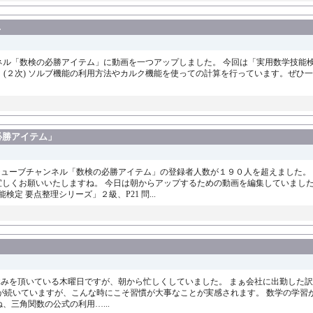
…
ネル「数検の必勝アイテム」に動画を一つアップしました。 今回は「実用数学技能検定 
1 基本問題１ (２次) ソルブ機能の利用方法やカルク機能を使っての計算を行っています。
必勝アイテム」
チューブチャンネル「数検の必勝アイテム」の登録者人数が１９０人を超えました。 
しくお願いいたしますね。 今日は朝からアップするための動画を編集していました
定 要点整理シリーズ」２級、P21 問...
休みを頂いている木曜日ですが、朝から忙しくしていました。 まぁ会社に出勤した訳
が続いていますが、こんな時にこそ習慣が大事なことが実感されます。 数学の学習
ね、三角関数の公式の利用…...