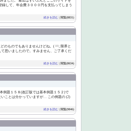
みました。 最近はずいぶんとここのサイトを
んて登録して、年会費３０００円を支払ってしまう
続きを読む
| 閲覧(8831)
どのものでもありませんけどね。( ^^; 限界と
なんて思いましたので。すみません、ご了承くだ
続きを読む
| 閲覧(8634)
本例題１５８(改訂版では基本例題１５２)で
いことは分かっていますが… この例題の (2)
続きを読む
| 閲覧(9846)