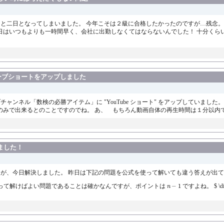
あと二日となってしまいました。 今年こそは２級に合格したかったのですが…残念。
いつもよりも一時間早く、会社に出勤しなくてはならないんでした！ 十分くらい
ーブショートをアップしました
ネル「数検の必勝アイテム」に "YouTube ショート" をアップしていました。 パソ
記するのみで出来るとのことですのでね。 あ、 もちろん動画自体の再生時間は１分以内で
ました！
題が、今日解決しました。 昨日は下記の問題を公式を使って解いても違う答えが出てし
n
−
1
って解けばよい問題であることは確かなんですが、ポイントは
−
1
ですよね。 $ \disp
n