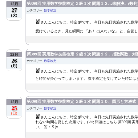
第399回 実用数学技能検定 ２級１次 問題１３…未解決。(数列
12月
27
カテゴリー
数学検定
(火)
皆
さんこんにちは、時空 解です。 今日も先日実施された数
受けているとき、見た瞬間に 「あ！ 出来ないな」 と、自覚し
第399回 実用数学技能検定 ２級１次 問題１２、指数関数、対
12月
26
カテゴリー
数学検定
(月)
皆
さんこんにちは、時空 解です。 今日も先日実施された数
と時間が掛かってしまいます。 数学検定を受けていた時にはきっ
第399回 実用数学技能検定 ２級１次 問題１０、図形と方程式
12月
25
カテゴリー
数学検定
(日)
皆
さんこんにちは、時空 解です。 今日は先日実施された数
れない時間を要した次第です。( ^^; 問題はこちら 第399回
い。 答： $ (x...