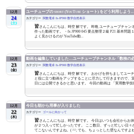
ユーチューブの short (YouTube ショート) をどう利用しよう
12月
24
カテゴリー
関数電卓 fx-JP900 数学自然表示
(土)
皆
さんこんにちは、時空 解です。 昨晩 ユーチューブチャン
作った動画です。 ・fx JP900 045 要点整理２級 P2
よく見かけるのが YouTube動...
動画を編集していました…ユーチューブチャンネル「数検の
12月
23
カテゴリー
関数電卓 fx-JP900 数学自然表示
(金)
皆
さんこんにちは、時空 解です。 おかげを持ちましてユー
と役に立つ動画をアップすることに尽力して行きますので、宜
日には公開できるかと思います。 今回の動画は 「実用数学技能検
今日も朝から用事が入りました
12月
22
カテゴリー
ゴールに向かって
(木)
皆
さんこんにちは、時空 解です。 今日はいつも会社からお
が２つ入って忙しかったです。 ここ数日、ずっと忙しい日々
てこないんですよね。( ^^; でも、ちょっとした壁なんですよ