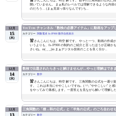
さんこんにちは、時空 解です。 数学の三角関数の公式に
開いていません。 まぁ私のレベルでは理解できるような内容のも
のだろう… (まぁ見栄っ張りなんです) ち...
YouTube チャンネル「数検の必勝アイテム」に動画をアッ
12月
15
カテゴリー
関数電卓 fx-JP900 数学自然表示
(木)
皆
さんこんにちは、時空 解です。 やっと一つ、動画の作成ができ
いうよりも、fx-JP900 の制約のご紹介と言ったほうが
さいね。m( _ _;)m まぁデジタル技術のことを良く分か...
数検で出題されたらきっと解けませんが…やっと理解はできまし
12月
14
カテゴリー
数学
(水)
皆
さんこんにちは、時空 解です。 三角関数の公式を一通り覚
す。 これは本当にややこしいですね。( ^^; "ややこしい
をやってみて痛感します。一度答えを見ながら解いて理解した.
三角関数の「積→和の公式」と「半角の公式」のごろ合わせ
12月
13
カテゴリー
数学