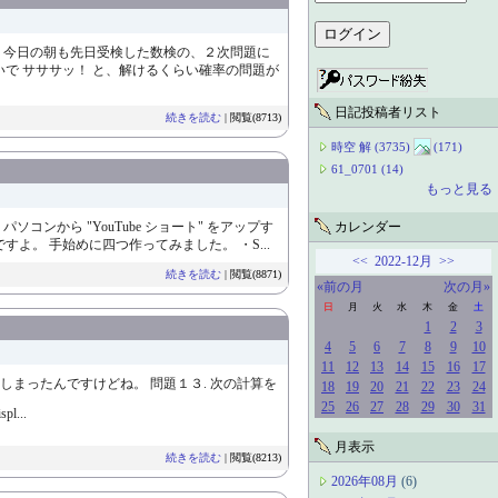
 今日の朝も先日受検した数検の、２次問題に
で サササッ！ と、解けるくらい確率の問題が
日記投稿者リスト
続きを読む
| 閲覧(8713)
時空 解 (3735)
(171)
61_0701 (14)
もっと見る
コンから "YouTube ショート" をアップす
カレンダー
すよ。 手始めに四つ作ってみました。 ・S...
<<
2022-12月
>>
続きを読む
| 閲覧(8871)
«前の月
次の月»
日
月
火
水
木
金
土
1
2
3
4
5
6
7
8
9
10
11
12
13
14
15
16
17
まったんですけどね。 問題１３. 次の計算を
18
19
20
21
22
23
24
25
26
27
28
29
30
31
l...
月表示
続きを読む
| 閲覧(8213)
2026年08月
(6)