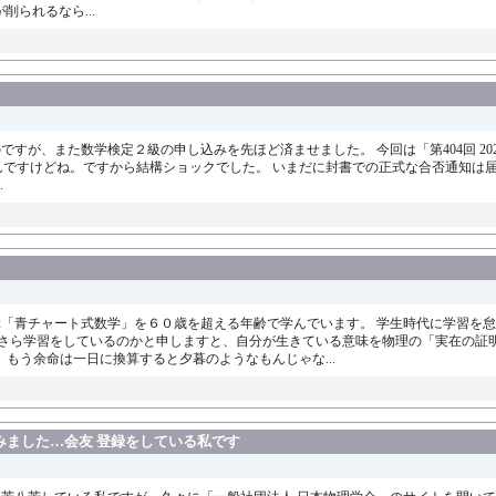
削られるなら...
が、また数学検定２級の申し込みを先ほど済ませました。 今回は「第404回 2023年
ですけどね。ですから結構ショックでした。 いまだに封書での正式な合否通知は届
.
ぶ「青チャート式数学」を６０歳を超える年齢で学んでいます。 学生時代に学習を
まさら学習をしているのかと申しますと、自分が生きている意味を物理の「実在の証
もう余命は一日に換算すると夕暮のようなもんじゃな...
みました…会友 登録をしている私です