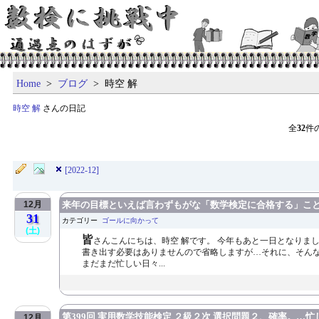
Home
>
ブログ
> 時空 解
時空 解
さんの日記
全
32
件
[2022-12]
12月
来年の目標といえば言わずもがな「数学検定に合格する」こ
31
カテゴリー
ゴールに向かって
(土)
皆
さんこんにちは、時空 解です。 今年もあと一日となりまし
書き出す必要はありませんので省略しますが…それに、そんなこと
まだまだ忙しい日々...
第399回 実用数学技能検定 ２級２次 選択問題２、確率。…
12月