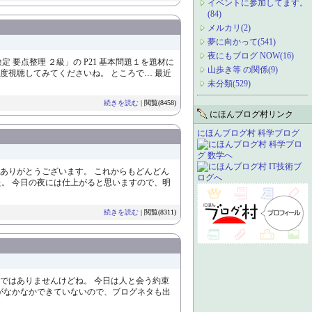
イベントに参加してます。
(84)
メルカリ(2)
夢に向かって(541)
夜にもブログ NOW(16)
要点整理 ２級」の P21 基本問題１を題材に
山歩き等 の関係(9)
ぜひ一度視聴してみてくださいね。 ところで… 最近
未分類(529)
続きを読む
| 閲覧(8458)
にほんブログ村リンク
にほんブログ村 科学ブログ
ありがとうございます。 これからもどんどん
。 今日の夜には仕上がると思いますので、明
続きを読む
| 閲覧(8311)
ではありませんけどね。 今日は人と会う約束
がなかなかできていないので、ブログネタも出