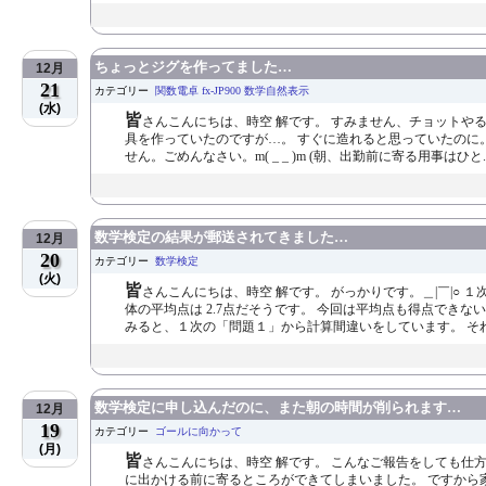
ちょっとジグを作ってました…
12月
21
カテゴリー
関数電卓 fx-JP900 数学自然表示
(水)
皆
さんこんにちは、時空 解です。 すみません、チョットやる
具を作っていたのですが…。 すぐに造れると思っていたのに。
せん。ごめんなさい。m( _ _ )m (朝、出勤前に寄る用事はひと..
数学検定の結果が郵送されてきました…
12月
20
カテゴリー
数学検定
(火)
皆
さんこんにちは、時空 解です。 がっかりです。＿|￣|○ １
体の平均点は 2.7点だそうです。 今回は平均点も得点でき
みると、１次の「問題１」から計算間違いをしています。 それが
数学検定に申し込んだのに、また朝の時間が削られます…
12月
19
カテゴリー
ゴールに向かって
(月)
皆
さんこんにちは、時空 解です。 こんなご報告をしても仕
に出かける前に寄るところができてしまいました。 ですから