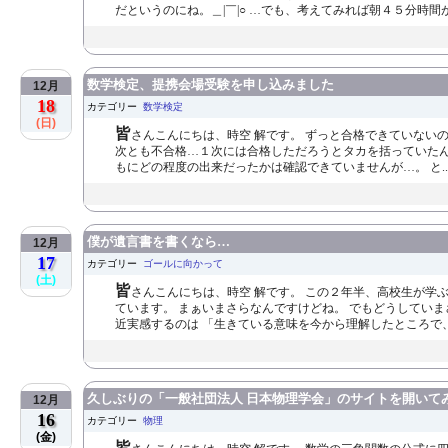
だというのにね。＿|￣|○ …でも、考えてみれば朝４５分時間が
数学検定、提携会場受験を申し込みました
12月
18
カテゴリー
数学検定
(日)
皆
さんこんにちは、時空 解です。 ずっと合格できていないのです
次とも不合格…１次には合格しただろうとタカを括っていたん
もにどの程度の出来だったかは確認できていませんが…。 と..
僕が遺言書を書くなら…
12月
17
カテゴリー
ゴールに向かって
(土)
皆
さんこんにちは、時空 解です。 この２年半、高校生が学
ています。 まぁいまさらなんですけどね。 でもどうしてい
近実感するのは 「生きている意味を今から理解したところで、
久しぶりの「一般社団法人 日本物理学会」のサイトを開いて
12月
16
カテゴリー
物理
(金)
皆