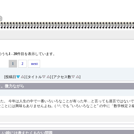
のうち
1
-
20
件目を表示しています。
1
2
next
[投稿日
] [タイトル
] [アクセス数
]
と。微力ながら
た。 今年は人生の中で一番いろいろなことが有った年…と言っても過言ではないでしょ
には興味もありませんよね。( ^^; でも "いろいろなこと" の中に「数学検定２級
忙しい時には考えたくもない問題