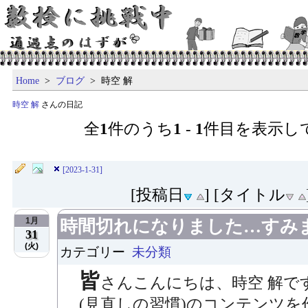
Home
>
ブログ
> 時空 解
時空 解
さんの日記
全
1
件のうち
1
-
1
件目を表示し
[2023-1-31]
[投稿日
] [タイトル
1月
時間切れになりました…すみません
31
(火)
カテゴリー
未分類
皆
さんこんにちは、時空 解で
(見直しの習慣)のコンテンツを