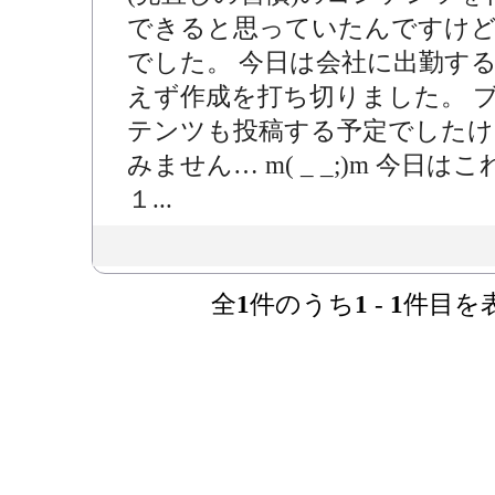
できると思っていたんですけ
でした。 今日は会社に出勤す
えず作成を打ち切りました。 
テンツも投稿する予定でしたけ
みません… m( _ _;)m 今
１...
全
1
件のうち
1
-
1
件目を