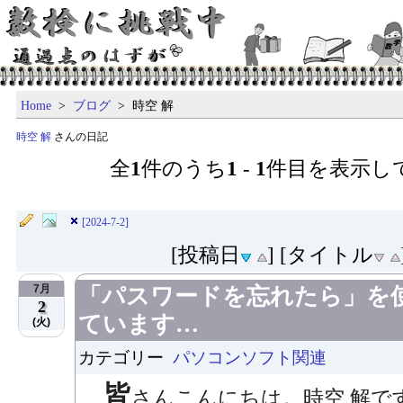
Home
>
ブログ
> 時空 解
時空 解
さんの日記
全
1
件のうち
1
-
1
件目を表示し
[2024-7-2]
[投稿日
] [タイトル
7月
「パスワードを忘れたら」を
2
ています…
(火)
カテゴリー
パソコンソフト関連
皆
さんこんにちは。時空 解で