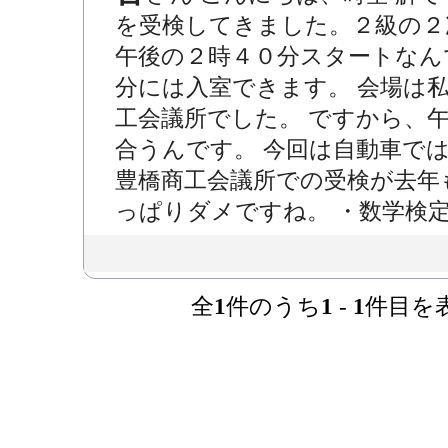
を受検してきました。２級の２
午後の２時４０分スタートなん
分には入室できます。 会場は
工会議所でした。 ですから、
合うんです。 今回は自動車で
豊橋商工会議所での受検が去年
っぱりダメですね。 ・数学検定
全
1
件のうち
1
-
1
件目を