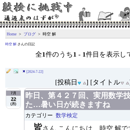
Home
>
ブログ
> 時空 解
時空 解
さんの日記
全
1
件のうち
1
-
1
件目を表示し
[2024-7-22]
[投稿日
] [タイトル
7月
昨日、第４２７回、実用数学
22
た…暑い日が続きますね
(月)
カテゴリー
数学検定
皆
さん こんにちは、時空 解