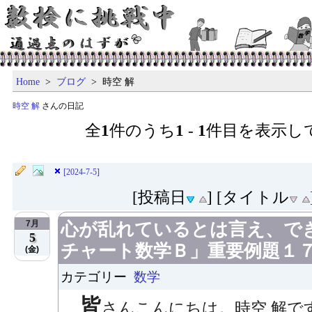
Home
>
ブログ
> 時空 解
時空 解
さんの日記
全
1
件のうち
1
-
1
件目を表示し
[2024-7-5]
[投稿日
] [タイトル
7月
心が乱れているとは言え、で
5
チャート数学Ｂ」重要例題１
(金)
カテゴリー
数学
皆
さんこんにちは。時空 解で