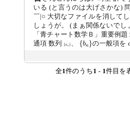
いる (と言うのは大げさかな)
￣|○ 大切なファイルを消し
しょうが。 (まぁ関係ないでし
「青チャート数学Ｂ」重要例題
{
b
n
}
{
}
通項 数列
、
の一般項を
b
{
a
n
}
{
}
a
n
n
全
1
件のうち
1
-
1
件目を