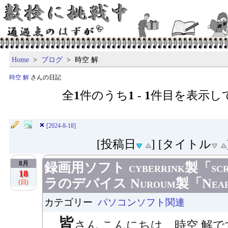
Home
>
ブログ
> 時空 解
時空 解
さんの日記
全
1
件のうち
1
-
1
件目を表示し
[2024-8-18]
[投稿日
] [タイトル
8月
録画用ソフト cyberrink製「scre
18
ラのデバイス Nuroum製「Near
(日)
カテゴリー
パソコンソフト関連
皆
さん こんにちは、時空 解