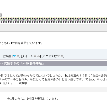
のうち
1
-
1
件目を表示しています。
[投稿日
] [タイトル
] [アクセス数
]
式数学Ｂの「p449 参考事項」
今日でほとんどが終わったのではないでしょうか。 私は先週の１５日に "お盆休み的
ジムのプールはお休み。私にとってもお休みの日と言う感じです。 でもね、やっぱ
日はチャート式数学...
全
1
件のうち
1
-
1
件目を表示しています。