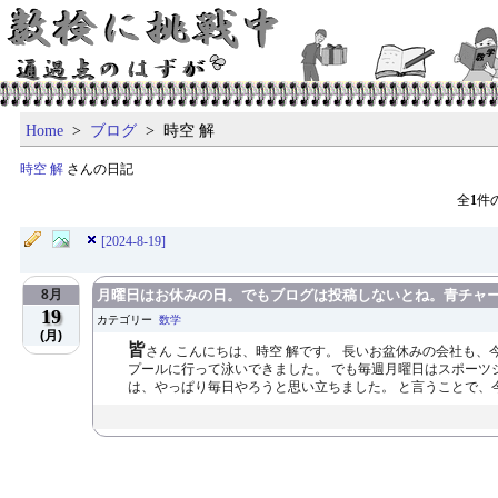
Home
>
ブログ
> 時空 解
時空 解
さんの日記
全
1
件
[2024-8-19]
8月
月曜日はお休みの日。でもブログは投稿しないとね。青チャート
19
カテゴリー
数学
(月)
皆
さん こんにちは、時空 解です。 長いお盆休みの会社も、
プールに行って泳いできました。 でも毎週月曜日はスポーツ
は、やっぱり毎日やろうと思い立ちました。 と言うことで、今