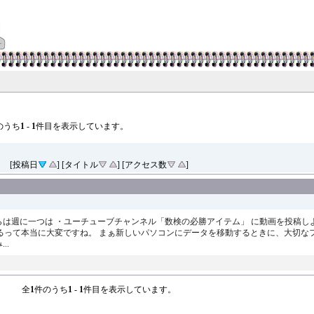
のうち
1
-
1
件目を表示しています。
[投稿日
] [タイトル
] [アクセス数
]
からは週に一つは ・ユーチューブチャンネル「数検の必勝アイテム」 に動画を投稿し
るって本当に大変ですね。 まぁ新しいパソコンにデータを移動するときに、大切な
..
全
1
件のうち
1
-
1
件目を表示しています。