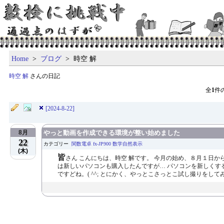
Home
>
ブログ
> 時空 解
時空 解
さんの日記
全
1
件
[2024-8-22]
8月
やっと動画を作成できる環境が整い始めました
22
カテゴリー
関数電卓 fx-JP900 数学自然表示
(木)
皆
さん こんにちは、時空 解です。 今月の始め、８月１日
は新しいパソコンも購入したんですが… パソコンを新しくす
ですどね。( ^^; とにかく、やっとこさっとこ試し撮りをしてみ.